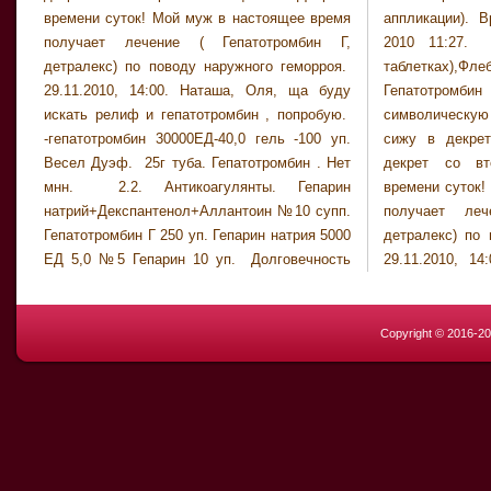
времени суток! Мой муж в настоящее время
аппликации). Время создания: 26 Февраля
получает лечение ( Гепатотромбин Г,
2010 11:27. Очень нужны Магне В6(в
детралекс) по поводу наружного геморроя.
таблетках),Флебодиа 600,мазь
29.11.2010, 14:00. Наташа, Оля, ща буду
Гепатотромбин .желательно за очень
искать релиф и гепатотромбин , попробую.
символическую плату или бесплатно просто
-гепатотромбин 30000ЕД-40,0 гель -100 уп.
сижу в декрете с одним и собираюсь в
Весел Дуэф. 25г туба. Гепатотромбин . Нет
декрет со вторым вообще... Доброго
мнн. 2.2. Антикоагулянты. Гепарин
времени суток! Мой муж в настоящее время
натрий+Декспантенол+Аллантоин №10 супп.
получает лечение ( Гепатотромбин Г,
Гепатотромбин Г 250 уп. Гепарин натрия 5000
детралекс) по поводу наружного геморроя.
ЕД 5,0 №5 Гепарин 10 уп. Долговечность
29.11.2010, 14:00. Наташа, Оля, ща буду
Copyright © 2016-2