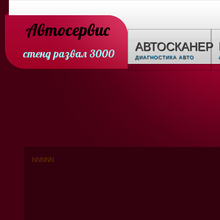
Автосервис
АВТОСКАНЕР
стенд развал 3000
ДИАГНОСТИКА АВТО
N
N
N
N
N