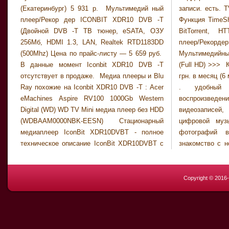
(Екатеринбург) 5 931 р. Мультимедий ный
записи. есть. TV-тюнер. цифровой (DVB -T )
плеер/Рекор дер ICONBIT XDR10 DVB -T
Функция TimeShift. есть. Менеджер закачек.
(Двойной DVB -T ТВ тюнер, eSATA, ОЗУ
BitTorrent, HTTP, FTP. Мультимедийный
256Мб, HDMI 1.3, LAN, Realtek RTD1183DD
плеер/Рекордер ICONBIT XDR10 DVB -T >>>
(500Mhz) Цена по прайс-листу — 5 659 руб.
Мультимедийный плеер ASUS O!Play HD2
В данные момент Iconbit XDR10 DVB -T
(Full HD) >>> Код: [8699672] Рассрочка: 397
отсутствует в продаже. Медиа плееры и Blu
грн. в месяц (6 мес.) ICONBIT XDR10 DVB -T
Ray похожие на Iconbit XDR10 DVB -T : Acer
. удобный HD медиаплеер для
eMachines Aspire RV100 1000Gb Western
воспроизведения HD фильмов, домашних
Digital (WD) WD TV Mini медиа плеер без HDD
видеозаписей, высококачественной
(WDBAAM0000NBK-EESN) Стационарный
цифровой музыки и коллекций семейных
медиаплеер IconBit XDR10DVBT - полное
фотографий в высоком... Продолжая
техническое описание IconBit XDR10DVBT с
знакомство с новой линейкой медиаплееров
Copyright © 2016