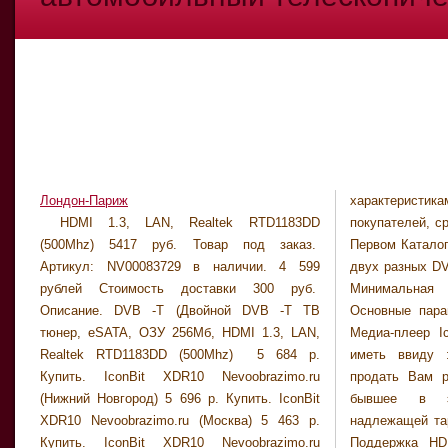
Лондон-Париж
характеристика
ICONBIT , х
HDMI 1.3, LAN, Realtek RTD1183DD
покупателей, сравнение цен от продавцов на
медиарекордере XDR10DVBT. Вообще,
(500Mhz) 5417 руб. Товар под заказ.
Первом Каталоге.Поддерживается запись до
называть эту модель медиарекордером не
Артикул: NV00083729 в наличии. 4 599
двух разных DVB -T каналов одновременно!
совсем правильно. В отличие от прКомпания
рублей Стоимость доставки 300 руб.
Минимальная цена: 5020 руб, $175.
Соло-центр основана в 1995 году и на
Описание. DVB -T (Двойной DVB -T ТВ
Основные параметры. Прежде чем купить
протяжении многих лет является лидером
тюнер, eSATA, ОЗУ 256Мб, HDMI 1.3, LAN,
Медиа-плеер Iconbit XDR 10 , необходимо
российского рынка офисной и мебели для
Realtek RTD1183DD (500Mhz) 5 684 р.
иметь ввиду : Курьер магазина должен
дома, торгового оборудования,
Купить. IconBit XDR10 Nevoobrazimo.ru
продать Вам работоспособное и ранее не
элитных...Продажа бытовой, аудио-, видео- и
(Нижний Новгород) 5 696 р. Купить. IconBit
бывшее в эксплуатации изделие в
фототехники, компьютеров и сопутствующих
XDR10 Nevoobrazimo.ru (Москва) 5 463 р.
надлежащей таре. Комплектация. без HDD.
товаров. Описания и фотографии товаров.
Купить. IconBit XDR10 Nevoobrazimo.ru
Поддержка HD. 1080p (Full HD) Функция
Условия доставки и оплаты. Информация об